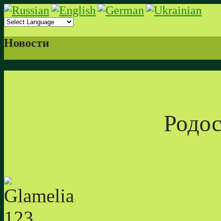
Новости
Международная
выставка FIFE
Родослов
Glame